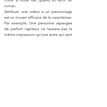
choix à notre nez quand on écrit un 
roman.
Attribuer une odeur à un personnage 
est un moyen efficace de le caractériser. 
Par exemple, Une personne aspergée 
de parfum capiteux ne laissera pas la 
même impression qu’une autre qui sent 
le linge propre. Cette odeur peut en 
dire beaucoup sur lui sans qu'il soit 
nécessaire d'expliquer sa personnalité. 
Dans "Une Certaine Éducation", je 
décris avec précision et sensualité les 
parfums des personnages, des lieux et 
des plats, permettant une immersion 
encore plus prononcée dans l'univers 
du livre.
Voyager, c'est aussi sentir, et lire, c'est 
un voyage au cœur de l'ouvrage et des 
mots. L'odeur à la capacité de devenir 